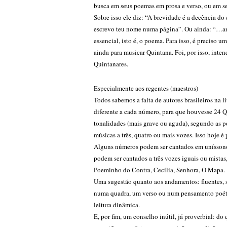
busca em seus poemas em prosa e verso, ou em seu
Sobre isso ele diz: “A brevidade é a decência d
escrevo teu nome numa página”. Ou ainda: “…ante
essencial, isto é, o poema. Para isso, é preciso 
ainda para musicar Quintana. Foi, por isso, inte
Quintanares.
Especialmente aos regentes (maestros)
Todos sabemos a falta de autores brasileiros na l
diferente a cada número, para que houvesse 24 Q
tonalidades (mais grave ou aguda), segundo as po
músicas a três, quatro ou mais vozes. Isso hoje
Alguns números podem ser cantados em uníssono, 
podem ser cantados a três vozes iguais ou mistas
Poeminho do Contra, Cecília, Senhora, O Mapa.
Uma sugestão quanto aos andamentos: fluentes, 
numa quadra, um verso ou num pensamento poétic
leitura dinâmica.
E, por fim, um conselho inútil, já proverbial: 