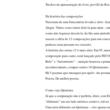
Trechos da apresentação do livro, por Gil de Roc
Da história das composições
Nasceram de uma brincadeira levada a sério. As
Alegre. Várias vezes tentei dizê-la para mim – 
como não lograsse decorá-la, fiz-lhe uma melodi
nasceu a idéia de 12 composições para um concer
pudesse estar presente no concerto.
A história das outras 12 é mais séria. Em 95, mus
composição para canto coral lançado pela FECOR
Belo” e “Autorretrato” – menção honrosa e primei
reconhecimento, compus outros 10 Quintanares.
Há 5 poemas que musiquei por apelo: são poemas
Poesia. Da melhor poesia.
Como vejo Quintana
Já que a comparação não é perfeita, direi, com Ér
“diferente” em seu lado artístico-criativo, talvez 
Uma nota diferente em Quintana – cito apenas uma,